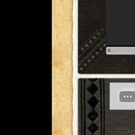
ff...