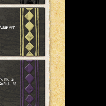
信萬山的洪水
文化慣習-如
化-如月桃、開