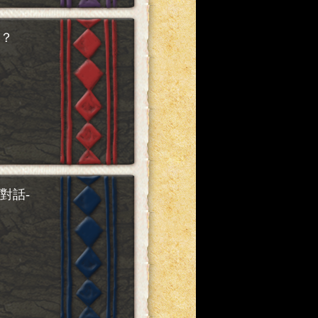
？
對話-