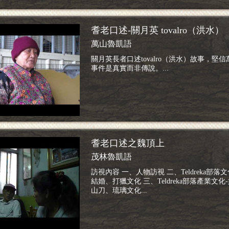
耆老口述-關月英 tovalro（洪水）
萬山魯凱語
關月英長者口述tovalro（洪水）故事，堅
事件是真實而非傳說。...
耆老口述之魏頂上
茂林魯凱語
訪視內容 一、人物訪視 二、Teldreka部落
結婚、打獵文化 三、Teldreka部落產業文
山刀、琉璃文化...