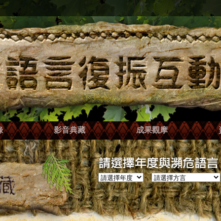
錄
影音典藏
成果觀摩