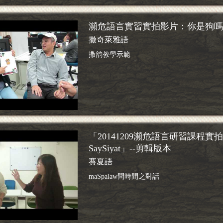
瀕危語言實習實拍影片：你是狗嗎
撒奇萊雅語
撒韵教學示範
「20141209瀕危語言研習課程實拍
SaySiyat」--剪輯版本
賽夏語
maSpalaw問時間之對話